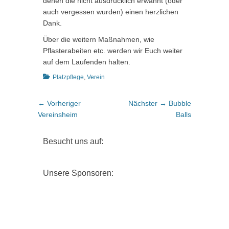
denen die nicht ausdrücklich erwähnt (oder
auch vergessen wurden) einen herzlichen
Dank.
Über die weitern Maßnahmen, wie
Pflasterabeiten etc. werden wir Euch weiter
auf dem Laufenden halten.
Kategorien
Platzpflege
,
Verein
Beitragsnavigation
Vorheriger
Nächster
← Vorheriger
Nächster →
Bubble
Beitrag:
Beitrag:
Vereinsheim
Balls
Besucht uns auf:
Unsere Sponsoren: