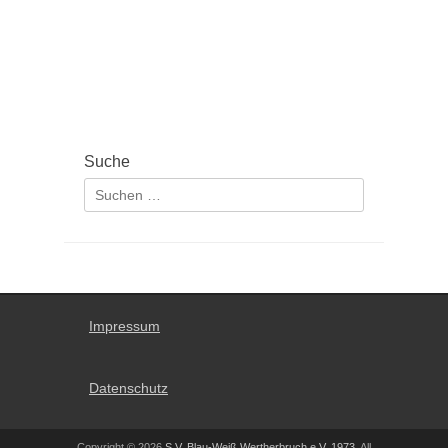
Suche
Suchen
nach:
Impressum
Datenschutz
Copyright © 2026
S.V. Blau-Weiß Wertherbruch e.V. 1973
. All