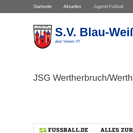
Primäres Menü
Zum
Startseite
Aktuelles
Jugend-Fußball
Inhalt
springen
S.V. Blau-Wei
dein Verein !!!!
JSG Wertherbruch/Wert