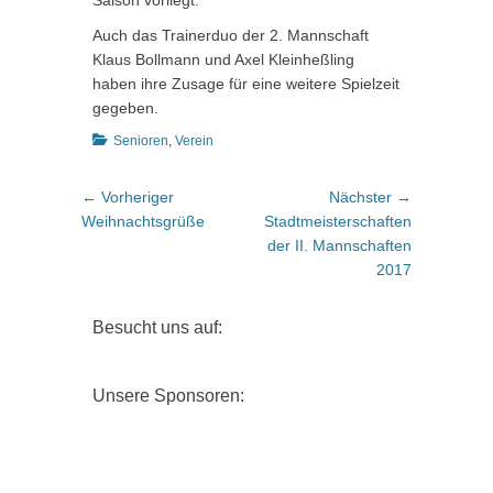
Saison vorliegt.
Auch das Trainerduo der 2. Mannschaft
Klaus Bollmann und Axel Kleinheßling
haben ihre Zusage für eine weitere Spielzeit
gegeben.
Kategorien
Senioren
,
Verein
Beitragsnavigation
Vorheriger
Nächster
← Vorheriger
Nächster →
Beitrag:
Beitrag:
Weihnachtsgrüße
Stadtmeisterschaften
der II. Mannschaften
2017
Besucht uns auf:
Unsere Sponsoren: