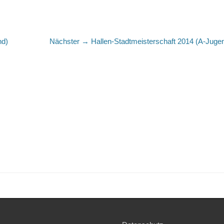
Nächster
nd)
Nächster →
Hallen-Stadtmeisterschaft 2014 (A-Juge
Beitrag: