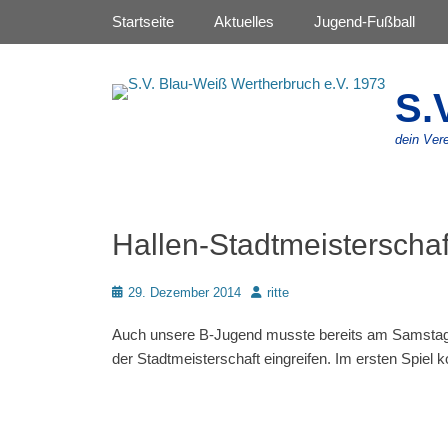
Primäres Menü
Zum
Startseite
Aktuelles
Jugend-Fußball
Inhalt
springen
S.
dein Vere
Hallen-Stadtmeisterscha
Posted
Autor
29. Dezember 2014
ritte
on
Auch unsere B-Jugend musste bereits am Samstag
der Stadtmeisterschaft eingreifen. Im ersten Spiel