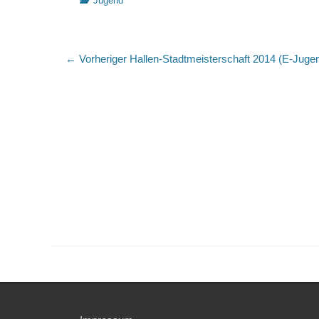
Jugend
Beitragsnavigation
Vorheriger
← Vorheriger
Hallen-Stadtmeisterschaft 2014 (E-Juge
Beitrag: