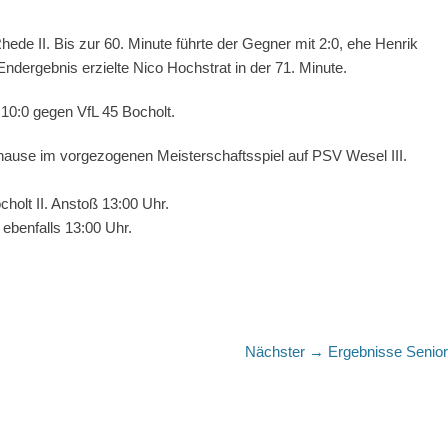
ede II. Bis zur 60. Minute führte der Gegner mit 2:0, ehe Henrik
ndergebnis erzielte Nico Hochstrat in der 71. Minute.
t 10:0 gegen VfL 45 Bocholt.
 hause im vorgezogenen Meisterschaftsspiel auf PSV Wesel III.
olt II. Anstoß 13:00 Uhr.
 ebenfalls 13:00 Uhr.
Nächster
Nächster →
Ergebnisse Senio
Beitrag: