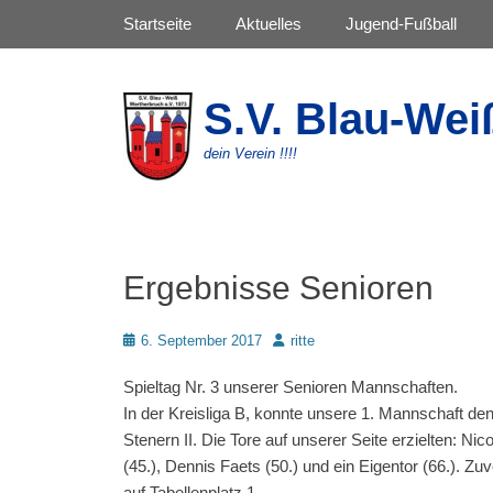
Primäres Menü
Zum
Startseite
Aktuelles
Jugend-Fußball
Inhalt
springen
S.V. Blau-Wei
dein Verein !!!!
Ergebnisse Senioren
Posted
Autor
6. September 2017
ritte
on
Spieltag Nr. 3 unserer Senioren Mannschaften.
In der Kreisliga B, konnte unsere 1. Mannschaft d
Stenern II. Die Tore auf unserer Seite erzielten: N
(45.), Dennis Faets (50.) und ein Eigentor (66.). Zu
auf Tabellenplatz 1.